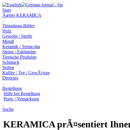
Start
Ãœber KERAMICA
.
Tingatinga-Bilder
Holz
Gewebe / Stoffe
Metall
Keramik / Terracotta
Steine / Edelsteine
Tierische Produkte
Schmuck
Seifen
Kaffee / Tee / GewÃ¼rze
Diverses
.
Bestellung
Hilfe bei Bestellung
Porto / Verpackung
.
Suche
KERAMICA
prÃ¤sentiert Ihnen