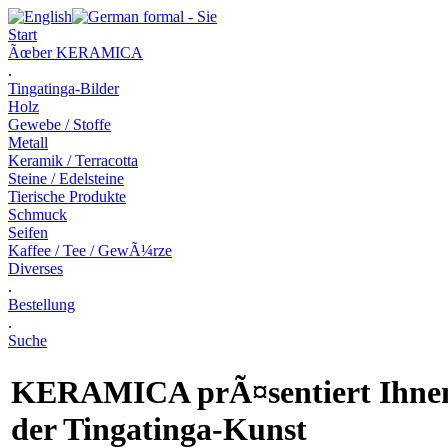
Start
Ãœber KERAMICA
.
Tingatinga-Bilder
Holz
Gewebe / Stoffe
Metall
Keramik / Terracotta
Steine / Edelsteine
Tierische Produkte
Schmuck
Seifen
Kaffee / Tee / GewÃ¼rze
Diverses
.
Bestellung
.
Suche
KERAMICA
prÃ¤sentiert Ihnen
der Tingatinga-Kunst