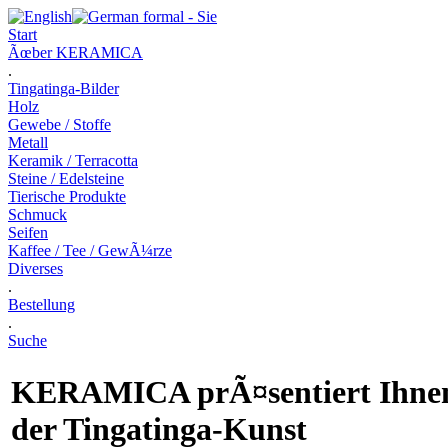
Start
Ãœber KERAMICA
.
Tingatinga-Bilder
Holz
Gewebe / Stoffe
Metall
Keramik / Terracotta
Steine / Edelsteine
Tierische Produkte
Schmuck
Seifen
Kaffee / Tee / GewÃ¼rze
Diverses
.
Bestellung
.
Suche
KERAMICA
prÃ¤sentiert Ihnen
der Tingatinga-Kunst